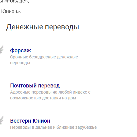
 «Forsage»;
н Юнион».