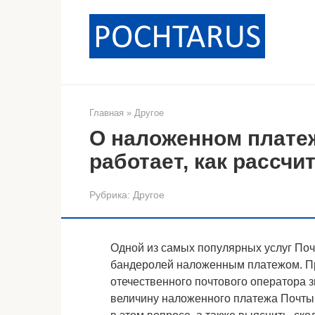
Перейти
к
контенту
Главная
»
Другое
О наложенном платеж
работает, как рассчи
Рубрика:
Другое
Одной из самых популярных услуг Поч
бандеролей наложенным платежом. Пра
отечественного почтового оператора з
величину наложенного платежа Почты 